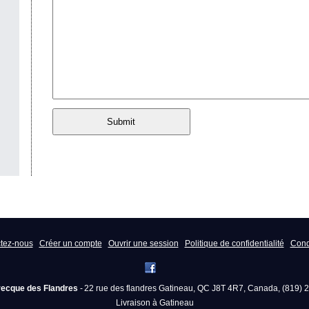
Submit
tez-nous
Créer un compte
Ouvrir une session
Politique de confidentialité
Condi
ecque des Flandres
-
22 rue des flandres
Gatineau
,
QC
J8T 4R7
,
Canada
,
(819) 
Livraison à Gatineau