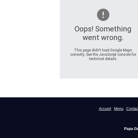
Oops! Something
went wrong.
This page didn't load Google Maps
correctly. See the JavaScript console for
technical details.
Accueil
Menu
Contac
Papa Gr