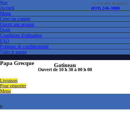
Nav
22 rue des flandres
Accueil
(819) 246-3888
Menu
Créer un compte
Ouvrir une session
Deals
Conditions d'utilisation
FAQ
Politique de confidentialité
Vider le panier
Papa Grecque
Gatineau
Ouvert de 10 h 30 à 00 h 00
Livraison
Pour emporter
Menu
0